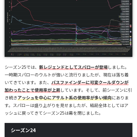
シーズン25では、
新レジェンドとしてスパローが登場
しました。
一時期スパローのウルトが強いと流行りましたが、現在は落ち着
いてきています。また、
パスファインダーに可変クールダウンが
加わったことで使用率が上昇
しています。そして、前シーズンに引
き続き
アッシュを中心にアサルト系の使用率が多い傾向
にありま
す。スパローは盛り上がりを見せましたが、結局全体としてはア
ッシュに戻ってきてシーズン25は幕を閉じました。
シーズン24