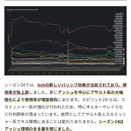
シーズン24では、
Ashの新しいパッシブ効果が注目されており、使
用率が急上昇
しました。更に
アッシュを中心にアサルト系の大幅
強化により使用率が増加傾向
にあります。スピリット2からは、ス
カミッシャー系の強化が行われたため、特にオルターやレイスな
どの利用率が高まっています。依然としてアサルト系とスカミッシ
ャー系でキル環境にあることは変わりありません。
シーズン24は
アッシュ環境のまま幕を閉じました。