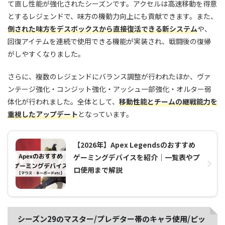
て直し性能が強化されたシーズンです。アクセルは高速移動を得意
とするレジェンドで、味方の機動力向上にも貢献できます。また、
倒された味方をデスボックスから直接復活できる新システム
や、
回復アイテムを連続で使用できる機能が実装され、戦闘後の復帰
がしやすくなりました。
さらに、複数のレジェンドにバランス調整が行われたほか、ヴァ
ンテージ強化・コンジット強化・アッシュ一部強化・オルター弱
体化が行われました。全体として、
移動性能とチームの継戦能力を
重視したアップデート
となっています。
【2026年】Apex Legendsのおすすめ
ゲーミングデバイスを紹介｜一覧表やプ
ロ使用まで解説
シーズン29のマスター/プレデター帯のキャラ使用/ピッ