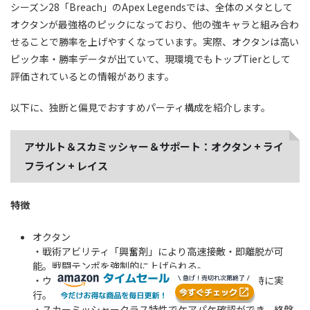
シーズン28「Breach」のApex Legendsでは、全体のメタとして
オクタンが最強格のピックになっており、他の強キャラと組み合わ
せることで勝率を上げやすくなっています。実際、オクタンは高い
ピック率・勝率データが出ていて、現環境でもトップTierとして
評価されているとの情報があります。
以下に、独断と偏見でおすすめパーティ構成を紹介します。
アサルト＆スカミッシャー＆サポート：オクタン + ライ
フライン + レイス
特徴
オクタン
・戦術アビリティ「興奮剤」により高速接敵・即離脱が可
能。戦闘テンポを強制的に上げられる。
・ウルト「ジャンプパッド」で高所取りや強襲を瞬時に実
行。味方全体の展開力を底上げできる。
・スカーミッシャークラス特性でケアパケ確認ができ、終盤