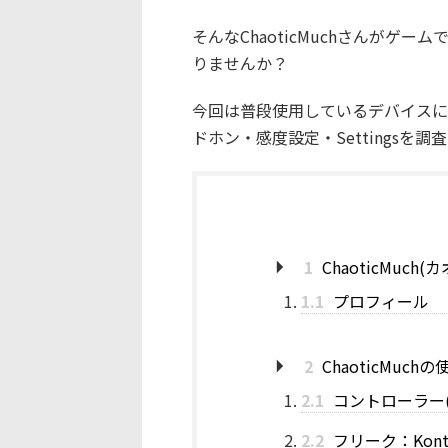
そんなChaoticMuchさんがゲ
りませんか？
今回は普段使用しているデバイスに
ドホン・感度設定・Settingsを
1
ChaoticMuc
1.1
プロフィール
2
ChaoticMuc
2.1
コントローラー(PAD)
2.2
フリーク：Kontrol