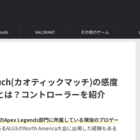
ends
VALORANT
その他のゲーム
cMuch(カオティックマッチ)の感度
とは？コントローラーを紹介
ousのApex Legends部門に所属している現役のプロゲー
あるALGSのNorth America大会に出場した経験もある