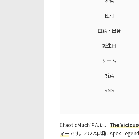
本名
性別
国籍・出身
誕生日
ゲーム
所属
SNS
ChaoticMuchさんは、
The Vici
マー
です。2022年頃にApex Lege