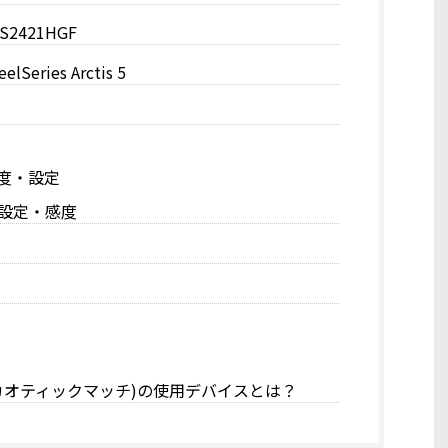
S2421HGF
eries Arctis 5
 感度・設定
設定・感度
ch(カオティックマッチ)の使用デバイスとは？