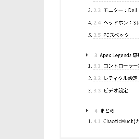
2.3
モニター：Dell 
2.4
ヘッドホン：SteelS
2.5
PCスペック
3
Apex Legends
3.1
コントローラー
3.2
レティクル設定
3.3
ビデオ設定
4
まとめ
4.1
ChaoticMu