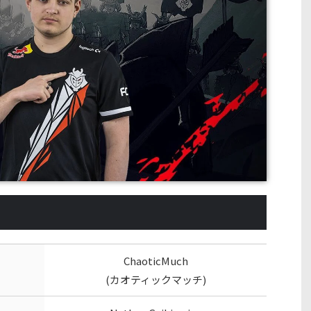
ChaoticMuch
(カオティックマッチ)