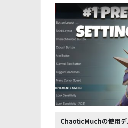
この動画を YouTube で視聴
ChaoticMuchの使