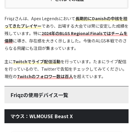
Friqzさんは、Apex Legendsにおいて
長期的にDanishの中核を担
ってきたプレイヤー
であり、出場する大会では常に安定した成績を
残しています。特に
2024年のBLGS Regional Finalsではチームを
優勝
に導き、存在感を大きく示しました。今後のALGS本戦でのさ
らなる飛躍にも注目が集まっています。
主に
Twitchでライブ配信活動
を行っています。たまにライブ配信
を行っているので、Twitterで告知をチェックしてみてください。
現在の
Twitchのフォロワー数は百人
を超えています。
Friqzの使用デバイス一覧
マウス：WLMOUSE Beast X