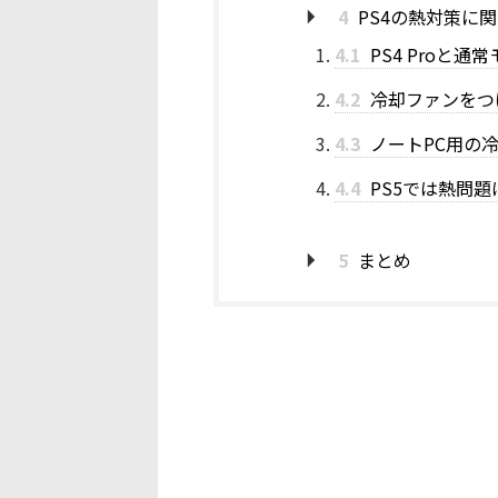
4
PS4の熱対策に
4.1
PS4 Proと
4.2
冷却ファンをつ
4.3
ノートPC用の冷
4.4
PS5では熱問
5
まとめ