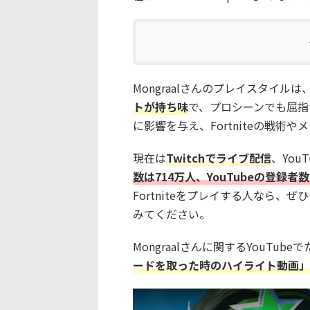
Mongraalさんのプレイスタイルは
ト
が持ち味
で、プロシーンでも屈指
に影響を与え、Fortniteの戦術
現在は
Twitchでライブ配信
、You
数は714万人、YouTubeの登録者数
Fortniteをプレイする人なら
みてください。
Mongraalさんに関するYouTu
ードを取った時のハイライト動画」