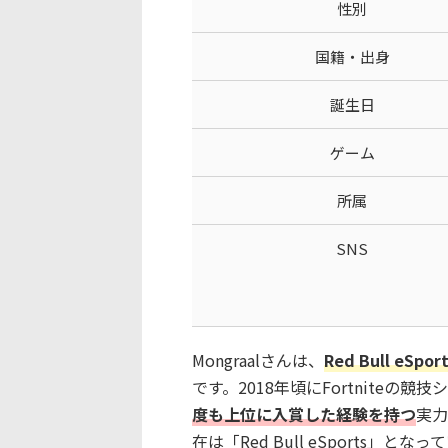
性別
国籍・出身
誕生日
ゲーム
所属
SNS
Mongraalさんは、
Red Bull e
です。2018年頃にFortniteの競
度も上位に入賞した経験を持つ
実力
在は「Red Bull eSports」とな