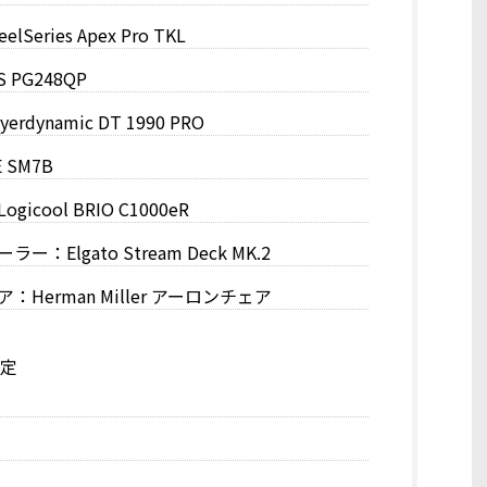
eries Apex Pro TKL
PG248QP
dynamic DT 1990 PRO
 SM7B
cool BRIO C1000eR
：Elgato Stream Deck MK.2
Herman Miller アーロンチェア
設定