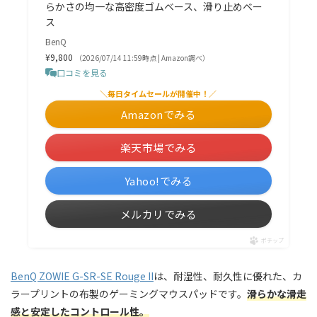
らかさの均一な高密度ゴムベース、滑り止めベー
ス
BenQ
¥9,800
（2026/07/14 11:59時点 | Amazon調べ）
口コミを見る
＼毎日タイムセールが開催中！／
Amazonでみる
楽天市場でみる
Yahoo!でみる
メルカリでみる
ポチップ
BenQ ZOWIE G-SR-SE Rouge II
は、耐湿性、耐久性に優れた、カ
ラープリントの布製のゲーミングマウスパッドです。
滑らかな滑走
感と安定したコントロール性。