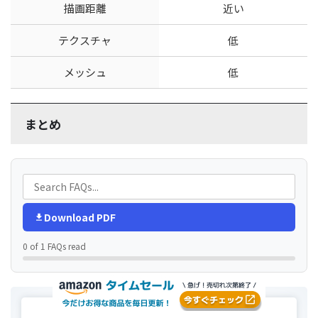
描画距離
近い
テクスチャ
低
メッシュ
低
まとめ
Download PDF
0 of 1 FAQs read