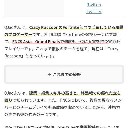
Twitch
Twitter
QJacさんは、
Crazy RaccoonのFortnite部門で活躍している現役
のプロゲーマー
です。2019年頃にFortniteの競技シーンに参戦し
て
、
FNCS Asia - Grand Finalsで何度も上位に入賞を持つ
実力派
プレイヤーです。これまで複数のチームを経て、現在は「Crazy
Raccoon」となっています。
これまでの経歴
QJacさんは、
建築・編集スキルの高さと、終盤戦での優れた立ち
回り
で知られています。また、FNCSにおいて、複数の異なるメン
バーとのチームプレイでも高成績を収めていることから、連携力
の高さも彼の強みの一つです。
現在は
Twitchでライブ配信、YouTubeで動画投稿
を行っていま