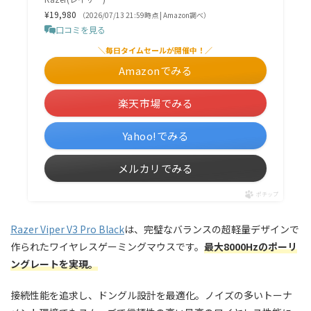
¥19,980
（2026/07/13 21:59時点 | Amazon調べ）
口コミを見る
＼毎日タイムセールが開催中！／
Amazonでみる
楽天市場でみる
Yahoo!でみる
メルカリでみる
ポチップ
Razer Viper V3 Pro Black
は、完璧なバランスの超軽量デザインで
作られたワイヤレスゲーミングマウスです。
最大8000Hzのポーリ
ングレートを実現。
接続性能を追求し、ドングル設計を最適化。ノイズの多いトーナ