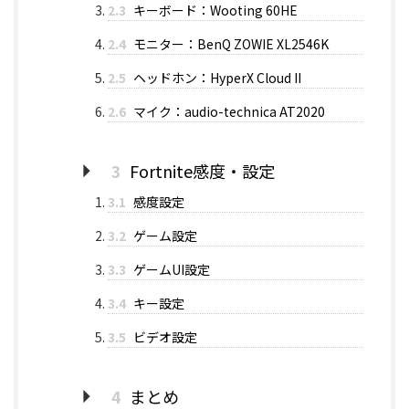
2.3
キーボード：Wooting 60HE
2.4
モニター：BenQ ZOWIE XL2546K
2.5
ヘッドホン：HyperX Cloud II
2.6
マイク：audio-technica AT2020
3
Fortnite感度・設定
3.1
感度設定
3.2
ゲーム設定
3.3
ゲームUI設定
3.4
キー設定
3.5
ビデオ設定
4
まとめ