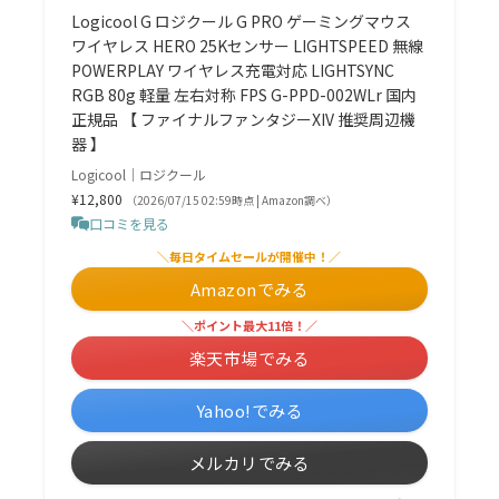
Logicool G ロジクール G PRO ゲーミングマウス
ワイヤレス HERO 25Kセンサー LIGHTSPEED 無線
POWERPLAY ワイヤレス充電対応 LIGHTSYNC
RGB 80g 軽量 左右対称 FPS G-PPD-002WLr 国内
正規品 【 ファイナルファンタジーXIV 推奨周辺機
器 】
Logicool｜ロジクール
¥12,800
（2026/07/15 02:59時点 | Amazon調べ）
口コミを見る
＼毎日タイムセールが開催中！／
Amazonでみる
＼ポイント最大11倍！／
楽天市場でみる
Yahoo!でみる
メルカリでみる