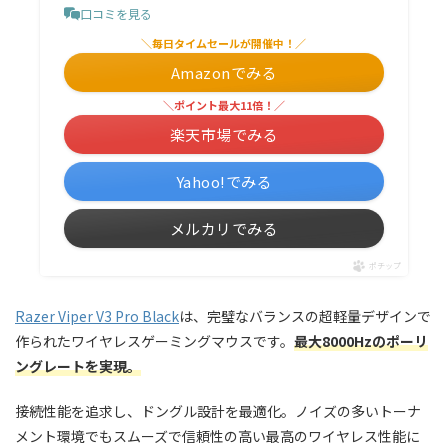
口コミを見る
＼毎日タイムセールが開催中！／
Amazonでみる
＼ポイント最大11倍！／
楽天市場でみる
Yahoo!でみる
メルカリでみる
ポチップ
Razer Viper V3 Pro Black
は、完璧なバランスの超軽量デザインで
作られたワイヤレスゲーミングマウスです。
最大8000Hzのポーリ
ングレートを実現。
接続性能を追求し、ドングル設計を最適化。ノイズの多いトーナ
メント環境でもスムーズで信頼性の高い最高のワイヤレス性能に