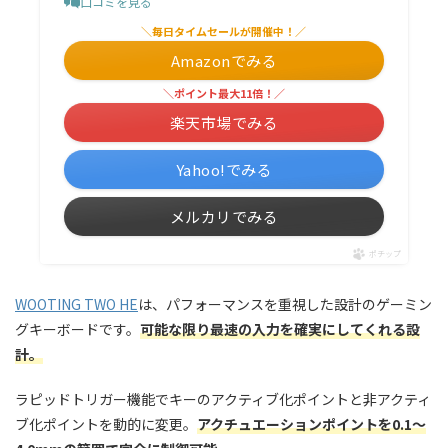
口コミを見る
＼毎日タイムセールが開催中！／
Amazonでみる
＼ポイント最大11倍！／
楽天市場でみる
Yahoo!でみる
メルカリでみる
ポチップ
WOOTING TWO HE
は、パフォーマンスを重視した設計のゲーミン
グキーボードです。
可能な限り最速の入力を確実にしてくれる設
計。
ラピッドトリガー機能でキーのアクティブ化ポイントと非アクティ
ブ化ポイントを動的に変更。
アクチュエーションポイントを0.1～