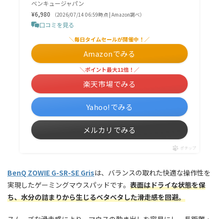
ベンキュージャパン
¥6,980
（2026/07/14 06:59時点 | Amazon調べ）
口コミを見る
＼毎日タイムセールが開催中！／
Amazonでみる
＼ポイント最大11倍！／
楽天市場でみる
Yahoo!でみる
メルカリでみる
ポチップ
BenQ ZOWIE G-SR-SE Gris
は、バランスの取れた快適な操作性を
実現したゲーミングマウスパッドです。
表面はドライな状態を保
ち、水分の詰まりから生じるベタベタした滑走感を回避。