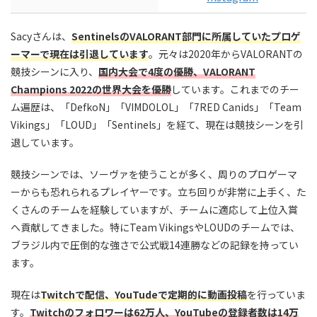
Sacyさんは、
SentinelsのVALORANT部門に所属していたプロゲ
ーマーで現在は引退しています
。元々は2020年からVALORANTの
競技シーンに入り、
国内大会で4度の優勝、VALORANT
Champions 2022の世界大会を優勝
しています。これまでのチー
ム遍歴は、「DefkoN」「VIMDOLOL」「7RED Canids」「Team
Vikings」「LOUD」「Sentinels」を経て、現在は競技シーンを引
退しています。
競技シーンでは、ソーヴァを使うことが多く、周りのプロゲーマ
ーからも恐れられるプレイヤーです。立ち回りが非常に上手く、た
くさんのチームを経験していますが、チームに適応して上位入賞
へ貢献してきました。特にTeam VikingsやLOUDのチームでは、
ブラジル内で圧倒的な強さで公式戦14連勝などの記録を持ってい
ます。
現在は
Twitchで配信、YouTudeで定期的に動画投稿
を行っていま
す。
Twitchのフォロワーは62万人、YouTubeの登録者数は14万