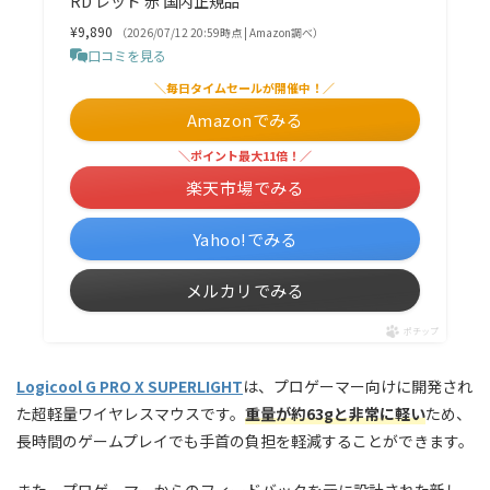
RD レッド 赤 国内正規品
¥9,890
（2026/07/12 20:59時点 | Amazon調べ）
口コミを見る
＼毎日タイムセールが開催中！／
Amazonでみる
＼ポイント最大11倍！／
楽天市場でみる
Yahoo!でみる
メルカリでみる
ポチップ
Logicool G PRO X SUPERLIGHT
は、プロゲーマー向けに開発され
た超軽量ワイヤレスマウスです。
重量が約63gと非常に軽い
ため、
長時間のゲームプレイでも手首の負担を軽減することができます。