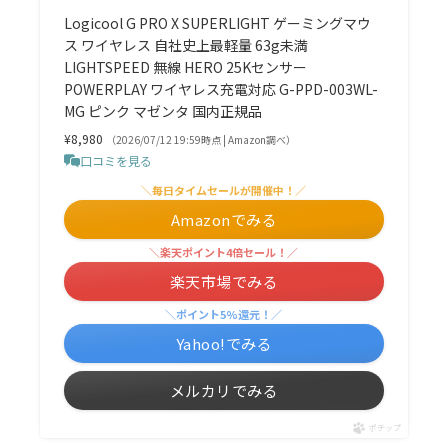
Logicool G PRO X SUPERLIGHT ゲーミングマウ
ス ワイヤレス 自社史上最軽量 63g未満
LIGHTSPEED 無線 HERO 25Kセンサー
POWERPLAY ワイヤレス充電対応 G-PPD-003WL-
MG ピンク マゼンタ 国内正規品
¥8,980
（2026/07/12 19:59時点 | Amazon調べ）
口コミを見る
＼毎日タイムセールが開催中！／
Amazonでみる
＼楽天ポイント4倍セール！／
楽天市場でみる
＼ポイント5%還元！／
Yahoo!でみる
メルカリでみる
ポチップ