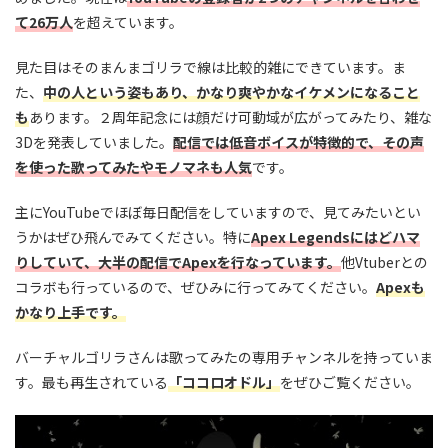
て26万人
を超えています。
見た目はそのまんまゴリラで線は比較的雑にできています。ま
た、
中の人という姿もあり、かなり爽やかなイケメンになること
も
あります。２周年記念には顔だけ可動域が広がってみたり、雑な
3Dを発表していました。
配信では低音ボイスが特徴的で、その声
を使った歌ってみたやモノマネも人気
です。
主にYouTubeでほぼ毎日配信をしていますので、見てみたいとい
うかはぜひ飛んでみてください。特に
Apex Legendsにはどハマ
りしていて、大半の配信でApexを行なっています。
他Vtuberとの
コラボも行っているので、ぜひみに行ってみてください。
Apexも
かなり上手です。
バーチャルゴリラさんは歌ってみたの専用チャンネルを持っていま
す。最も再生されている
「ココロオドル」
をぜひご覧ください。