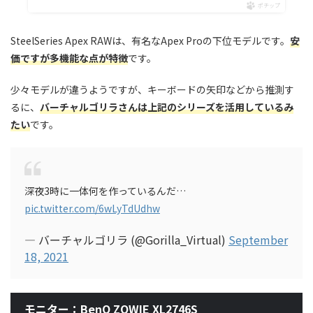
ポチップ
SteelSeries Apex RAWは、有名なApex Proの下位モデルです。
安
価ですが多機能な点が特徴
です。
少々モデルが違うようですが、キーボードの矢印などから推測す
るに、
バーチャルゴリラさんは上記のシリーズを活用しているみ
たい
です。
深夜3時に一体何を作っているんだ…
pic.twitter.com/6wLyTdUdhw
— バーチャルゴリラ (@Gorilla_Virtual)
September
18, 2021
モニター：BenQ ZOWIE XL2746S