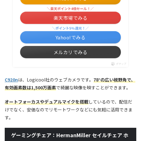
＼楽天ポイント4倍セール！／
楽天市場でみる
＼ポイント5%還元！／
Yahoo!でみる
メルカリでみる
ポチップ
C920n
は、Logicool社のウェブカメラです。
78°の広い視野角で、
有効画素数は1,500万画素
で綺麗な映像を映すことができます。
オートフォーカスやデュアルマイクを搭載
しているので、配信だ
けでなく、安価なのでリモートワークなどにも気軽に活用できま
す。
ゲーミングチェア：HermanMiller セイルチェア ホ