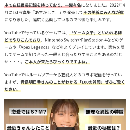
中で在任最長記録を持っており、一躍有名
になりました。2022年4
月に1st写真集『あすかしき。』を発売して
その美貌にみんなが虜
になりました。幅広く活動しているので今後も楽しみです。
YouTubeで行っているゲームでは、
「ゲーム女子」といわれるほ
どでやりこんでおり
、Nintendo SwitchやPlayStation 4などのゲ
ームや『Apex Legends』などをよくプレイしています。実名を隠
してゲームで知り合った一般人と会ったりすることもあるのだと
か・・・。
ご本人が来たらびっくりですよね。
YouTubeではルームツアーから芸能人とのコラボ配信を行ってい
ますが、
貴島明日香さんのことがわかる「100の質問」ぜひご覧く
ださい。
この動画を YouTube で視聴