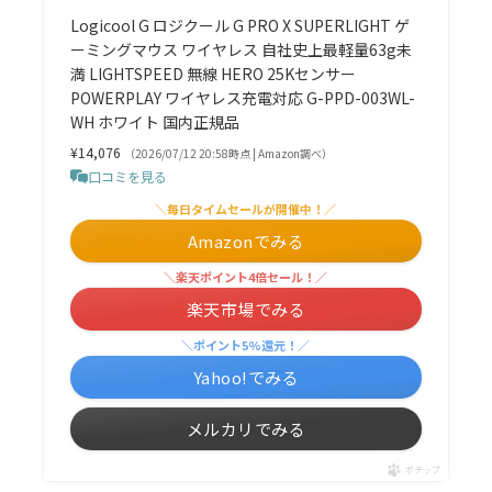
Logicool G ロジクール G PRO X SUPERLIGHT ゲ
ーミングマウス ワイヤレス 自社史上最軽量63g未
満 LIGHTSPEED 無線 HERO 25Kセンサー
POWERPLAY ワイヤレス充電対応 G-PPD-003WL-
WH ホワイト 国内正規品
¥14,076
（2026/07/12 20:58時点 | Amazon調べ）
口コミを見る
＼毎日タイムセールが開催中！／
Amazonでみる
＼楽天ポイント4倍セール！／
楽天市場でみる
＼ポイント5%還元！／
Yahoo!でみる
メルカリでみる
ポチップ