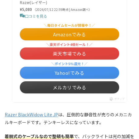
Razer(レイザー)
¥5,080
（2026/07/12 22:59時点 | Amazon調べ）
口コミを見る
＼毎日タイムセールが開催中！／
Amazonでみる
＼楽天ポイント4倍セール！／
楽天市場でみる
＼ポイント5%還元！／
Yahoo!でみる
メルカリでみる
ポチップ
Razer BlackWidow Lite JP
は、圧倒的な静音性が売りのメカニカ
ルキーボードです。テンキーレスになっています。
着脱式のケーブルなので整頓も簡単
で、バックライトは光の加減を