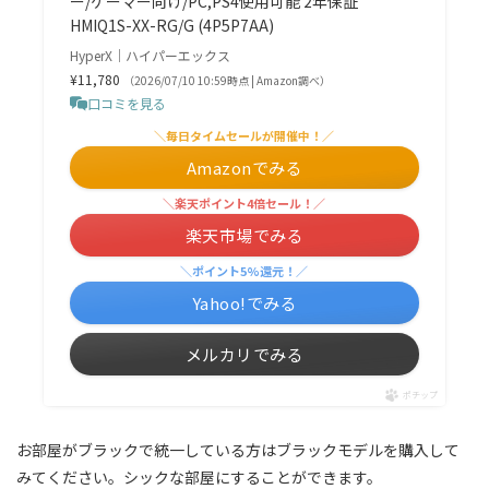
ー/ゲーマー向け/PC,PS4使用可能 2年保証
HMIQ1S-XX-RG/G (4P5P7AA)
HyperX｜ハイパーエックス
¥11,780
（2026/07/10 10:59時点 | Amazon調べ）
口コミを見る
＼毎日タイムセールが開催中！／
Amazonでみる
＼楽天ポイント4倍セール！／
楽天市場でみる
＼ポイント5%還元！／
Yahoo!でみる
メルカリでみる
ポチップ
お部屋がブラックで統一している方はブラックモデルを購入して
みてください。シックな部屋にすることができます。