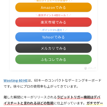
＼毎日タイムセールが開催中！／
Amazonでみる
＼楽天ポイント4倍セール！／
楽天市場でみる
＼ポイント5%還元！／
Yahoo!でみる
メルカリでみる
ふもコレでみる
ポチップ
Wooting 60 HE
は、60キーのコンパクトなゲーミングキーボード
です。徐々にプロの使用率も上がってきています。
離した瞬間にキーがリリースされる
ラピッドトリガー機能はデバ
イスチートと言われるほどの性能
に仕上がっています。
ガチでゲー