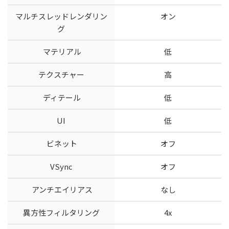
マルチスレッドレンダリン
オン
グ
マテリアル
低
テクスチャー
高
ディテール
低
UI
低
ビネット
オフ
VSync
オフ
アンチエイリアス
なし
異方性フィルタリング
4x