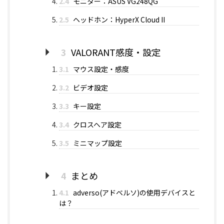
2.4
モニター：ASUS VG248QG
2.5
ヘッドホン：HyperX Cloud II
3
VALORANT感度・設定
3.1
マウス設定・感度
3.2
ビデオ設定
3.3
キー設定
3.4
クロスヘア設定
3.5
ミニマップ設定
4
まとめ
4.1
adverso(アドベルソ)の使用デバイスと
は？