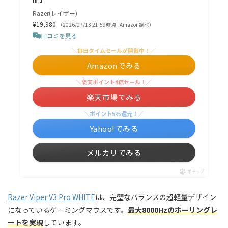
Razer(レイザー)
¥19,980
（2026/07/13 21:59時点 | Amazon調べ）
口コミを見る
＼毎日タイムセールが開催中！／
Amazonでみる
＼楽天ポイント4倍セール！／
楽天市場でみる
＼ポイント5%還元！／
Yahoo!でみる
メルカリでみる
ポチップ
Razer Viper V3 Pro WHITE
は、完璧なバランスの超軽量デザイン
になっているゲーミングマウスです。
最大8000Hzのポーリングレ
ートを実現
しています。