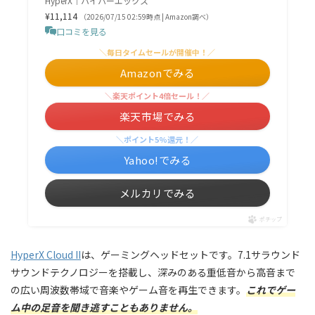
HyperX｜ハイパーエックス
¥11,114
（2026/07/15 02:59時点 | Amazon調べ）
口コミを見る
＼毎日タイムセールが開催中！／
Amazonでみる
＼楽天ポイント4倍セール！／
楽天市場でみる
＼ポイント5%還元！／
Yahoo!でみる
メルカリでみる
ポチップ
HyperX Cloud II
は、ゲーミングヘッドセットです。7.1サラウンド
サウンドテクノロジーを搭載し、深みのある重低音から高音まで
の広い周波数帯域で音楽やゲーム音を再生できます。
これでゲー
ム中の足音を聞き逃すこともありません。