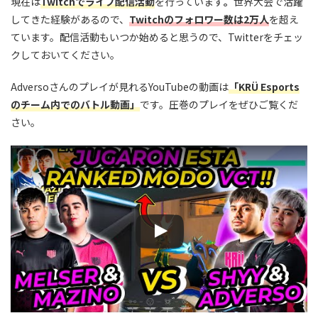
現在は
Twitchでライブ配信活動
を行っています
。
世界大会で活躍
してきた経験があるので、
Twitchのフォロワー数は2万人
を超え
ています。配信活動もいつか始めると思うので、Twitterをチェッ
クしておいてください。
Adversoさんのプレイが見れるYouTubeの動画は
「KRÜ Esports
のチーム内での
バトル動画」
です。圧巻のプレイをぜひご覧くだ
さい。
この動画を YouTube で視聴