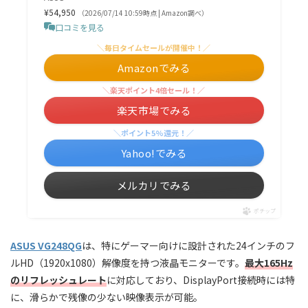
¥54,950
（2026/07/14 10:59時点 | Amazon調べ）
口コミを見る
＼毎日タイムセールが開催中！／
Amazonでみる
＼楽天ポイント4倍セール！／
楽天市場でみる
＼ポイント5%還元！／
Yahoo!でみる
メルカリでみる
ポチップ
ASUS VG248QG
は、特にゲーマー向けに設計された24インチのフ
ルHD（1920x1080）解像度を持つ液晶モニターです。
最大165Hz
のリフレッシュレート
に対応しており、DisplayPort接続時には特
に、滑らかで残像の少ない映像表示が可能。