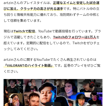
artzinさんのプレイスタイルは、
正確なエイムと安定した試合運
びに加え、クラッチ力の高さが光る選手
です。特にバトル中の立
ち回りと情報共有能力に優れており、攻防問わずチームの中核と
して信頼を集めています。
現在は
Twitchで配信
、YouTubeで動画投稿を行っています。ブラ
ジルで活躍してきたこともあり、
Twitchのフォロワーは1万人
を
超えています。定期的に配信をしているので、Twitchをぜひチェ
ックしてみてください。
artzinさんのに関するYouTubeでたくさん再生されているのは
「VALORANTのハイライト動画」
です。圧巻のプレイをぜひご覧
ください。
この動画を YouTube で視聴