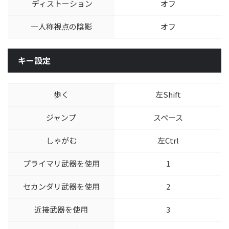
ディストーション
オフ
一人称視点の陰影
オフ
キー設定
歩く
左Shift
ジャンプ
スペース
しゃがむ
左Ctrl
プライマリ武器を使用
1
セカンダリ武器を使用
2
近接武器を使用
3