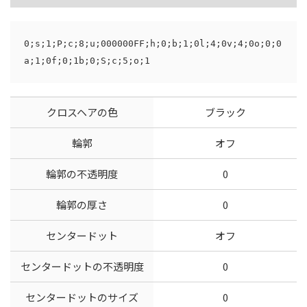
0;s;1;P;c;8;u;000000FF;h;0;b;1;0l;4;0v;4;0o;0;0
a;1;0f;0;1b;0;S;c;5;o;1
クロスヘアの色
ブラック
輪郭
オフ
輪郭の不透明度
0
輪郭の厚さ
0
センタードット
オフ
センタードットの不透明度
0
センタードットのサイズ
0