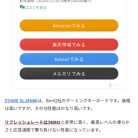
¥79,800
（2026/07/12 20:59時点 | Amazon調べ）
口コミを見る
＼毎日タイムセールが開催中！／
Amazonでみる
＼ポイント最大11倍！／
楽天市場でみる
Yahoo!でみる
メルカリでみる
ポチップ
ZOWIE XL2566K
は、BenQ社のゲーミングキーボードです。価格
は高いですが、その分性能はかなり高いです。
リフレッシュレートは360Hz
と非常に高く、最高レベルの滑らか
さと応答速度で撃ち負けない性能になっています。