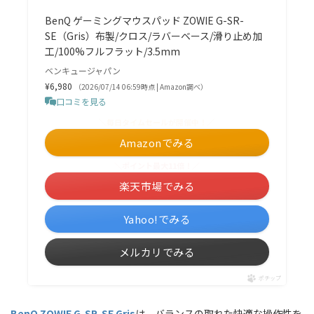
BenQ ゲーミングマウスパッド ZOWIE G-SR-
SE（Gris）布製/クロス/ラバーベース/滑り止め加
工/100%フルフラット/3.5mm
ベンキュージャパン
¥6,980
（2026/07/14 06:59時点 | Amazon調べ）
口コミを見る
＼毎日タイムセールが開催中！／
Amazonでみる
＼ポイント最大11倍！／
楽天市場でみる
Yahoo!でみる
メルカリでみる
ポチップ
BenQ ZOWIE G-SR-SE Gris
は、バランスの取れた快適な操作性を