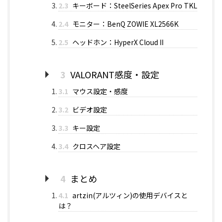
2.3
キーボード：SteelSeries Apex Pro TKL
2.4
モニター：BenQ ZOWIE XL2566K
2.5
ヘッドホン：HyperX Cloud II
3
VALORANT感度・設定
3.1
マウス設定・感度
3.2
ビデオ設定
3.3
キー設定
3.4
クロスヘア設定
4
まとめ
4.1
artzin(アルツィン)の使用デバイスと
は？