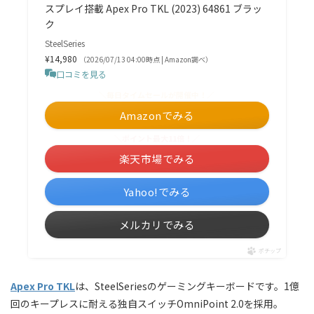
スプレイ搭載 Apex Pro TKL (2023) 64861 ブラッ
ク
SteelSeries
¥14,980
（2026/07/13 04:00時点 | Amazon調べ）
口コミを見る
＼毎日タイムセールが開催中！／
Amazonでみる
＼ポイント最大11倍！／
楽天市場でみる
Yahoo!でみる
メルカリでみる
ポチップ
Apex Pro TKL
は、SteelSeriesのゲーミングキーボードです。1億
回のキープレスに耐える独自スイッチOmniPoint 2.0を採用。