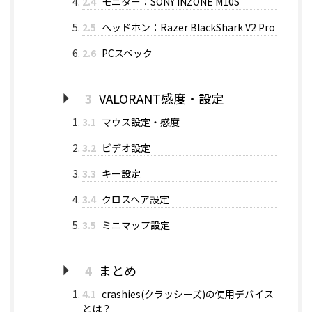
2.4
モニター：SONY INZONE M10S
2.5
ヘッドホン：Razer BlackShark V2 Pro
2.6
PCスペック
3
VALORANT感度・設定
3.1
マウス設定・感度
3.2
ビデオ設定
3.3
キー設定
3.4
クロスヘア設定
3.5
ミニマップ設定
4
まとめ
4.1
crashies(クラッシーズ)の使用デバイス
とは？