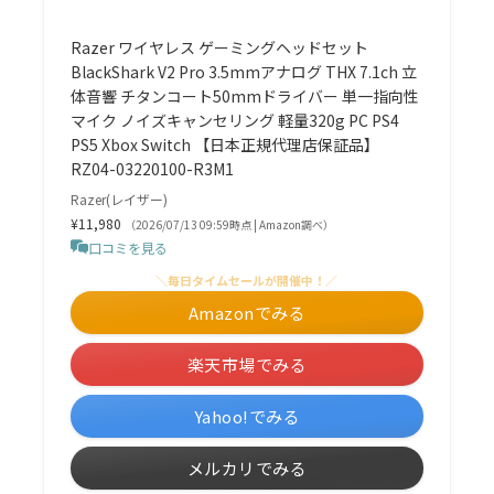
Razer ワイヤレス ゲーミングヘッドセット
BlackShark V2 Pro 3.5mmアナログ THX 7.1ch 立
体音響 チタンコート50mmドライバー 単一指向性
マイク ノイズキャンセリング 軽量320g PC PS4
PS5 Xbox Switch 【日本正規代理店保証品】
RZ04-03220100-R3M1
Razer(レイザー)
¥11,980
（2026/07/13 09:59時点 | Amazon調べ）
口コミを見る
＼毎日タイムセールが開催中！／
Amazonでみる
楽天市場でみる
Yahoo!でみる
メルカリでみる