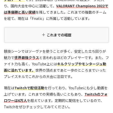
り、国内大会を中心に活躍して、
VALORANT Champions 2022で
は準優勝と高い実績
を残してきました。これまでの複数のチーム
を経て、現在は「Fnatic」に所属して活動しています。
これまでの経歴
競技シーンではソーヴァを使うことが多く、安定した立ち回りが
魅力で
世界最強クラス
と言われるほどのプレイヤーです。また、フ
ァイト力も高く、YouTube上には
キルクリップやモンタージュ動
画に溢れています。
世界の頂点まであと一歩のところまでいった
プレイスキルでこれからの大会に注目です。
現在は
Twitchで配信活動
を行っており、YouTubeにも少し動画を
上げています。これまでの実績も高いこともあり、
Twitchのフォ
ロワーは6万人
を超えています。定期的に配信をしているので、
Twitchをぜひチェックしてみてください。