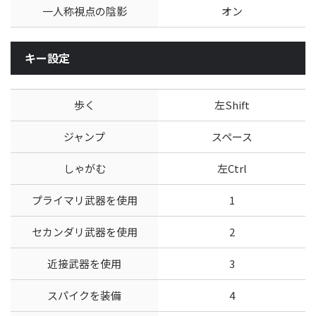
一人称視点の陰影
オン
キー設定
歩く
左Shift
ジャンプ
スペース
しゃがむ
左Ctrl
プライマリ武器を使用
1
セカンダリ武器を使用
2
近接武器を使用
3
スパイクを装備
4