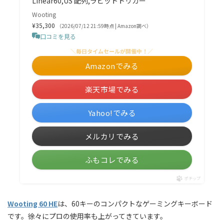
Linear60,US 配列,ラビットトリガー
Wooting
¥35,300
（2026/07/12 21:59時点 | Amazon調べ）
口コミを見る
＼毎日タイムセールが開催中！／
Amazonでみる
楽天市場でみる
Yahoo!でみる
メルカリでみる
ふもコレでみる
ポチップ
Wooting 60 HE
は、60キーのコンパクトなゲーミングキーボード
です。徐々にプロの使用率も上がってきています。