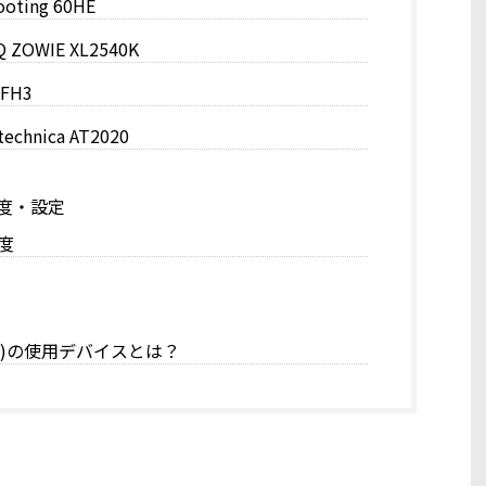
ing 60HE
OWIE XL2540K
FH3
chnica AT2020
 感度・設定
度
ック)の使用デバイスとは？