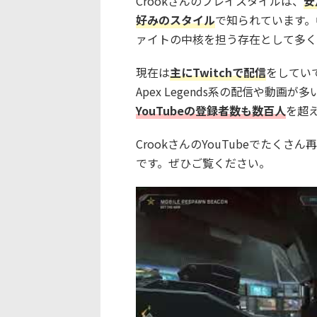
Crookさんのプレイスタイルは、
安
好みのスタイル
で知られています。
ァイトの中核を担う存在として多く
現在は
主にTwitchで配信
をしていて
Apex Legends系の配信や動画が
YouTubeの登録者数も数百人
を超
CrookさんのYouTubeでたくさ
です。ぜひご覧ください。
この動画を YouTube で視聴