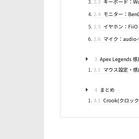
2.3
キーボード：Woot
2.4
モニター：BenQ Z
2.5
イヤホン：FiiO 
2.6
マイク：audio-te
3
Apex Legends
3.1
マウス設定・感
4
まとめ
4.1
Crook(クロ