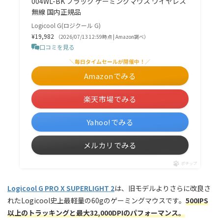
004WL-BK ブラック ゲーミングマウス ワイヤレス
無線 国内正規品
Logicool G(ロジクール G)
¥19,982
（2026/07/13 12:59時点 | Amazon調べ）
口コミを見る
＼毎日タイムセールが開催中！／
Amazonでみる
楽天市場でみる
Yahoo!でみる
メルカリでみる
ポチップ
Logicool G PRO X SUPERLIGHT 2
は、旧モデルよりさらに改良さ
れたLogicool史上最軽量の60gのゲーミングマウスです。
500IPS
以上のトラッキングと最大32,000DPIのパフォーマンス。