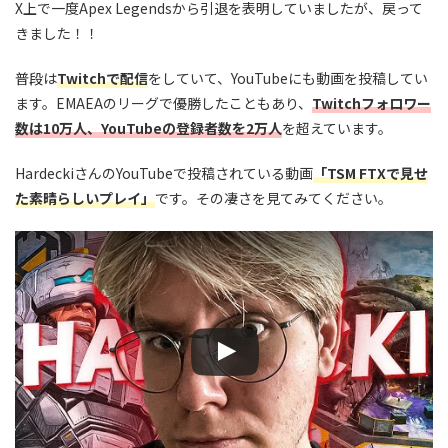
X上で一度Apex Legendsから引退を表明していましたが、戻って
きました！！
普段は
Twitchで配信
をしていて、YouTubeにも動画を投稿してい
ます。EMAEAのリーグで優勝したこともあり、
Twitchフォロワー
数は10万人、YouTubeの登録者数を2万人
を超えています。
HardeckiさんのYouTubeで投稿されている動画
「TSM FTXで見せ
た素晴らしいプレイ」
です。その凄さを見てみてください。
この動画を YouTube で視聴