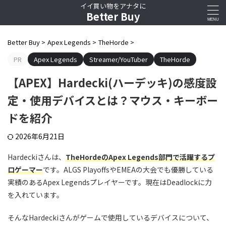
イイ買い物をアナタに
Better Buy
Better Buy
>
Apex Legends
>
TheHorde
>
PR
Apex Legends
Streamer/YouTuber
TheHorde
【APEX】Hardecki(ハーデッキ)の感度設
定・使用デバイスとは？マウス・キーボー
ドを紹介
2026年6月21日
Hardeckiさんは、
TheHordeの
Apex Legends
部門で活躍する
プ
ロゲーマー
です。ALGS PlayoffsやEMEAの大会でも優勝している
実績のあるApex Legendsプレイヤーです。現在はDeadlockに力
を入れています。
そんなHardeckiさんがゲームで使用しているデバイスについて、