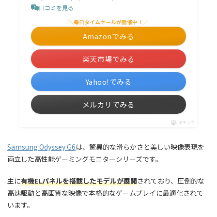
口コミを見る
＼毎日タイムセールが開催中！／
Amazonでみる
楽天市場でみる
Yahoo!でみる
メルカリでみる
ポチップ
Samsung Odyssey G6
は、驚異的な滑らかさと美しい映像表現を
両立した高性能ゲーミングモニターシリーズです。
主に
有機ELパネルを搭載したモデルが展開
されており、圧倒的な
高速駆動と高画質な映像で本格的なゲームプレイに最適化されて
います。