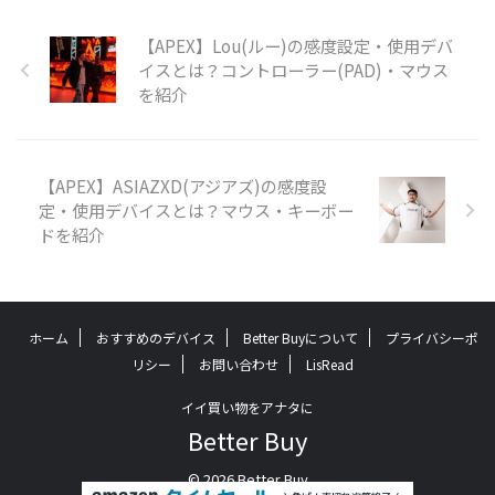
【APEX】Lou(ルー)の感度設定・使用デバ
イスとは？コントローラー(PAD)・マウス
を紹介
【APEX】ASIAZXD(アジアズ)の感度設
定・使用デバイスとは？マウス・キーボー
ドを紹介
ホーム
おすすめのデバイス
Better Buyについて
プライバシーポ
リシー
お問い合わせ
LisRead
イイ買い物をアナタに
Better Buy
© 2026 Better Buy