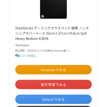
SteelSeries ゲーミングマウスパッド 極厚 ノンス
リップラバーベース 32cm×27cm×0.6cm QcK
Heavy Medium 63836
SteelSeries
¥2,500
（2026/07/12 19:58時点 | Amazon調べ）
口コミを見る
＼毎日タイムセールが開催中！／
Amazonでみる
＼楽天ポイント4倍セール！／
楽天市場でみる
＼ポイント5%還元！／
Yahoo!でみる