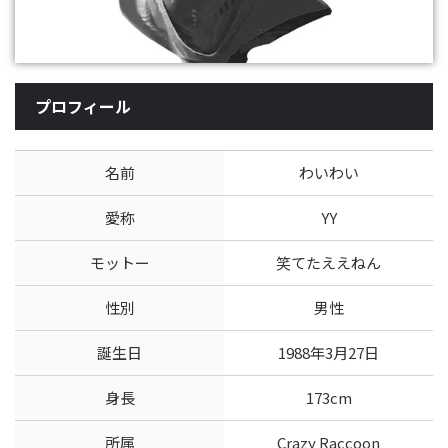
プロフィール
名前
わいわい
愛称
YY
モットー
笑てたええねん
性別
男性
誕生日
1988年3月27日
身長
173cm
所属
Crazy Raccoon