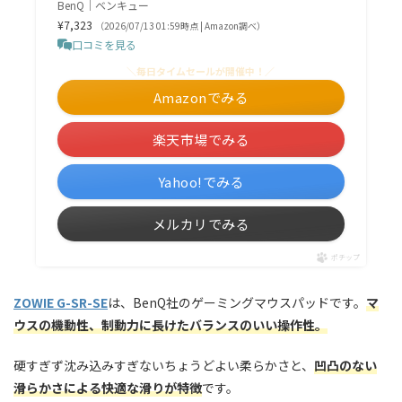
BenQ｜ベンキュー
¥7,323
（2026/07/13 01:59時点 | Amazon調べ）
口コミを見る
＼毎日タイムセールが開催中！／
Amazonでみる
楽天市場でみる
Yahoo!でみる
メルカリでみる
ポチップ
ZOWIE G-SR-SE
は、BenQ社のゲーミングマウスパッドです。
マ
ウスの機動性、制動力に長けたバランスのいい操作性。
硬すぎず沈み込みすぎないちょうどよい柔らかさと、
凹凸のない
滑らかさによる快適な滑りが特徴
です。