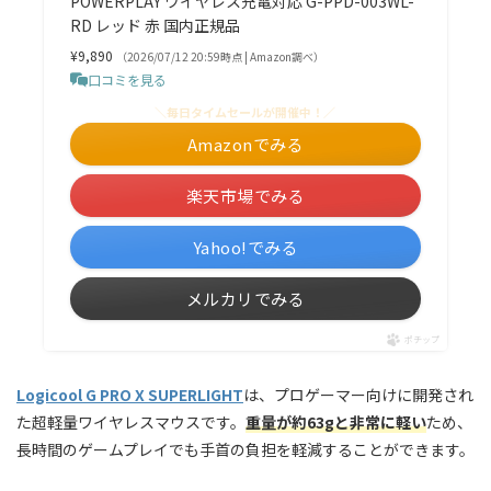
POWERPLAY ワイヤレス充電対応 G-PPD-003WL-
RD レッド 赤 国内正規品
¥9,890
（2026/07/12 20:59時点 | Amazon調べ）
口コミを見る
＼毎日タイムセールが開催中！／
Amazonでみる
楽天市場でみる
Yahoo!でみる
メルカリでみる
ポチップ
Logicool G PRO X SUPERLIGHT
は、プロゲーマー向けに開発され
た超軽量ワイヤレスマウスです。
重量が約63gと非常に軽い
ため、
長時間のゲームプレイでも手首の負担を軽減することができます。