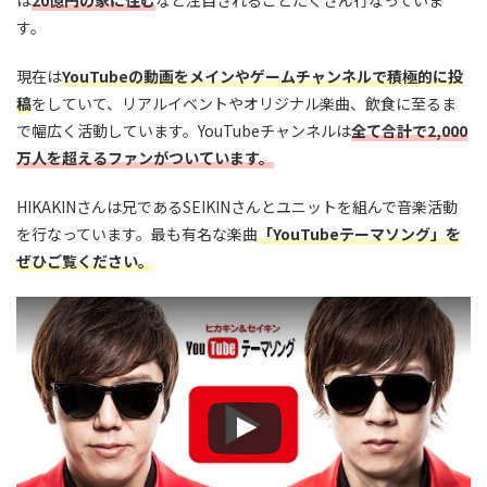
は
20億円の家に住む
など注目されることたくさん行なっていま
す。
現在は
YouTubeの動画をメインやゲームチャンネルで積極的に投
稿
をしていて、リアルイベントやオリジナル楽曲、飲食に至るま
で幅広く活動しています。YouTubeチャンネルは
全て合計で2,000
万人を超えるファンがついています。
HIKAKINさんは兄であるSEIKINさんとユニットを組んで音楽活動
を行なっています。最も有名な楽曲
「YouTubeテーマソング」を
ぜひご覧ください。
この動画を YouTube で視聴