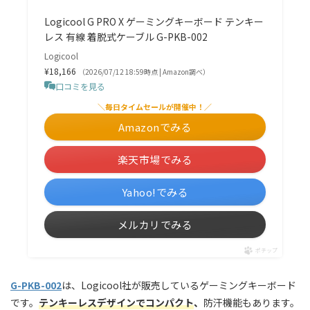
Logicool G PRO X ゲーミングキーボード テンキー
レス 有線 着脱式ケーブル G-PKB-002
Logicool
¥18,166
（2026/07/12 18:59時点 | Amazon調べ）
口コミを見る
＼毎日タイムセールが開催中！／
Amazonでみる
楽天市場でみる
Yahoo!でみる
メルカリでみる
ポチップ
G-PKB-002
は、Logicool社が販売しているゲーミングキーボード
です。
テンキーレスデザインでコンパクト
、
防汗機能もあります。