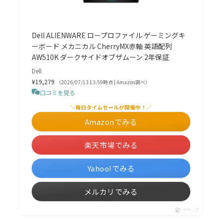
Dell ALIENWARE ロープロファイル ゲーミングキ
ーボード メカニカル CherryMX赤軸 英語配列
AW510K ダークサイドオブザムーン 2年保証
Dell
¥19,279
（2026/07/13 13:59時点 | Amazon調べ）
口コミを見る
＼毎日タイムセールが開催中！／
Amazonでみる
楽天市場でみる
Yahoo!でみる
メルカリでみる
ポチップ