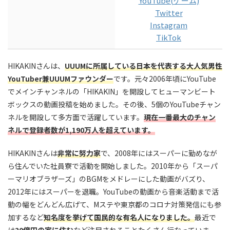
YouTube(ゲーム)
Twitter
Instagram
TikTok
HIKAKINさんは、
UUUMに所属している日本を代表する大人気男性
YouTuber兼UUUMファウンダー
です。元々2006年頃にYouTube
でメインチャンネルの「HIKAKIN」を開設してヒューマンビート
ボックスの動画投稿を始めました。その後、5個のYouTubeチャン
ネルを開設して多方面で活躍しています。
現在一番最大のチャン
ネルで登録者数が1
,
190万人を超えています。
HIKAKINさんは
非常に努力家
で、2008年にはスーパーに勤めなが
ら住んでいた社員寮で活動を開始しました。2010年から「スーパ
ーマリオブラザーズ」のBGMをメドレーにした動画がバズり、
2012年にはスーパーを退職。YouTubeの動画から音楽活動まで活
動の幅をどんどん広げて、Mステや東京都のコロナ対策発信にも参
加するなど
知名度を挙げて国民的な有名人になりました。
最近で