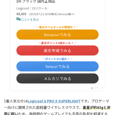
BK ブラック 国内正規品
Logicool｜ロジクール
¥8,800
（2026/07/12 18:00時点 | Amazon調べ）
口コミを見る
＼毎日タイムセールが開催中！／
Amazonでみる
＼楽天ポイント4倍セール！／
楽天市場でみる
＼ポイント5%還元！／
Yahoo!でみる
メルカリでみる
ポチップ
1番人気なのは
Logicool G PRO X SUPERLIGHT
です。プロゲーマ
ー向けに開発された超軽量ワイヤレスマウスで、
重量が約63gと非
常に軽い
ため、長時間のゲームプレイでも手首の負担を軽減する