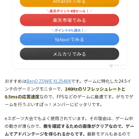
Amazonでみる
＼楽天ポイント4倍セール！／
楽天市場でみる
＼ポイント5%還元！／
Yahoo!でみる
メルカリでみる
ポチップ
おすすめは
BenQ ZOWIE XL2546K
です。ゲームに特化した24.5イ
ンチのゲーミングモニターで、
240Hzのリフレッシュレートと
0.5msの応答速度
なので、FPSなどのゲームに最適です。がちでゲ
ームを行うぶいすぽっ！メンバーにピッタリです。
eスポーツ大会でもよく使用されています。その理由は、ゲーム中
の動きが滑らかで、
敵を確認するための画像がクリアなので、ゲー
ムでアドバンテージを得られるからです。
最新モデルもあるので