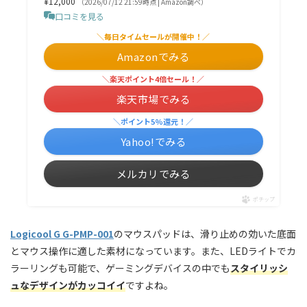
¥12,000
（2026/07/12 21:59時点 | Amazon調べ）
口コミを見る
＼毎日タイムセールが開催中！／
Amazonでみる
＼楽天ポイント4倍セール！／
楽天市場でみる
＼ポイント5%還元！／
Yahoo!でみる
メルカリでみる
ポチップ
Logicool G G-PMP-001
のマウスパッドは、滑り止めの効いた底面
とマウス操作に適した素材になっています。また、LEDライトでカ
ラーリングも可能で、ゲーミングデバイスの中でも
スタイリッシ
ュなデザインがカッコイイ
ですよね。