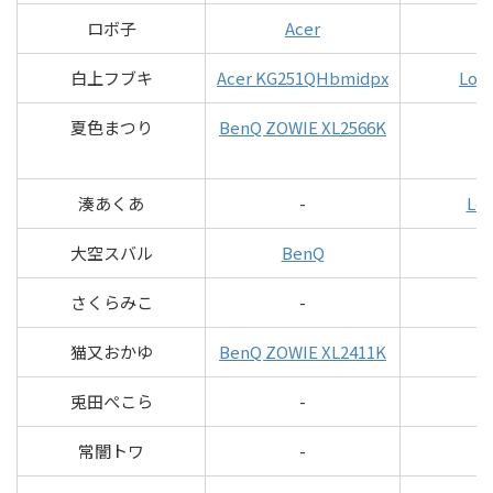
ロボ子
Acer
白上フブキ
Acer KG251QHbmidpx
Logi
夏色まつり
BenQ ZOWIE XL2566K
湊あくあ
-
Log
大空スバル
BenQ
さくらみこ
-
猫又おかゆ
BenQ ZOWIE XL2411K
兎田ぺこら
-
常闇トワ
-