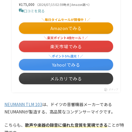
¥175,000
（2026/07/15 02:59時点 | Amazon調べ）
口コミを見る
＼毎日タイムセールが開催中！／
Amazonでみる
＼楽天ポイント4倍セール！／
楽天市場でみる
＼ポイント5%還元！／
Yahoo!でみる
メルカリでみる
ポチップ
NEUMANN TLM 103
は、ドイツの音響機器メーカーである
NEUMANNが製造する、高品質なコンデンサーマイクです。
こちらも、
歌声や楽器の録音に優れた音質を実現できる
ことが特