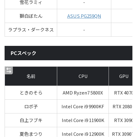
雪花ラミィ
-
獅白ぼたん
ASUS PG259QN
ラプラス・ダークネス
-
PCスペック
名前
CPU
GPU
ときのそら
AMD Ryzen7 5800X
RTX 4070
ロボ子
Intel Core i9 9900KF
RTX 2080S
白上フブキ
Intel Core i9 11900K
RTX 3090
夏色まつり
Intel Core i9 12900K
RTX 3090Ti