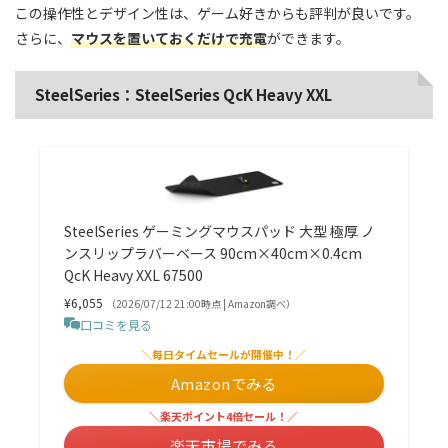
この操作性とデザイン性は、ゲーム好きからも評判が良いです。
さらに、
マウスを置いておくだけで充電
ができます。
SteelSeries：SteelSeries QcK Heavy XXL
SteelSeries ゲーミングマウスパッド 大型 極厚 ノ
ンスリップラバーベース 90cm×40cm×0.4cm
QcK Heavy XXL 67500
¥6,055
（2026/07/12 21:00時点 | Amazon調べ）
口コミを見る
＼毎日タイムセールが開催中！／
Amazonでみる
＼楽天ポイント4倍セール！／
楽天市場でみる