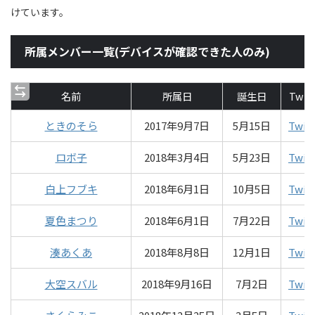
けています。
所属メンバー一覧(デバイスが確認できた人のみ)
名前
所属日
誕生日
Twit
ときのそら
2017年9月7日
5月15日
Twit
ロボ子
2018年3月4日
5月23日
Twit
白上フブキ
2018年6月1日
10月5日
Twit
夏色まつり
2018年6月1日
7月22日
Twit
湊あくあ
2018年8月8日
12月1日
Twit
大空スバル
2018年9月16日
7月2日
Twit