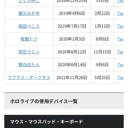
さくらみこ
2018年12月25日
3月5日
Twit
猫又おかゆ
2019年4月6日
2月22日
Twit
兎田ぺこら
2019年7月17日
1月12日
Twit
常闇トワ
2020年1月3日
8月8日
Twit
雪花ラミィ
2020年8月12日
11月15日
Twit
獅白ぼたん
2020年8月14日
9月8日
Twit
ラプラス・ダークネス
2021年11月26日
5月25日
Twit
ホロライブの使用デバイス一覧
マウス・マウスパッド・キーボード