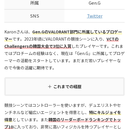
所属
Gen.G
SNS
Twitter
Karonさんは、
Gen.GのVALORANT部門に所属しているプロゲー
マー
です。2023年頃にVALORANTの競技シーンに入り、
VCTの
Challengersの韓国大会で3位に入賞
したプレイヤーです。これま
ではプロチームの経験はなく、現在は「Gen.G」に所属してプロゲ
ーマーの活動をスタートしています。まだまだ若いプレイヤーな
ので今後の活躍に期待です。
これまでの経歴
競技シーンではコントローラーを使いますが、デュエリストやセ
ンチネルなど幅広いエージェントを得意とし、
特にキルジョイを
得意
としています。また
韓国のリーダーボードランキングでトッ
プ10
に入っており、非常に高いフィジカルを持つプレイヤーとし