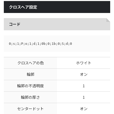
クロスヘア設定
コード
0;s;1;P;o;1;d;1;0b;0;1b;0;S;d;0
クロスヘアの色
ホワイト
輪郭
オン
輪郭の不透明度
1
輪郭の厚さ
1
センタードット
オン