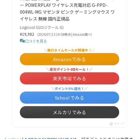
ー POWERPLAY ワイヤレス充電対応 G-PPD-
004WL-MG マゼンタ ピンク ゲーミングマウス ワ
イヤレス 無線 国内正規品
Logicool G(ロジクール G)
¥19,982
（2026/07/13 14:58時点 | Amazon調べ）
口コミを見る
＼毎日タイムセールが開催中！／
Amazonでみる
＼楽天ポイント4倍セール！／
楽天市場でみる
＼ポイント5%還元！／
Yahoo!でみる
メルカリでみる
ポチップ