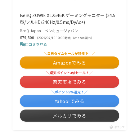
BenQ ZOWIE XL2546K ゲーミングモニター (24.5
型/フルHD/240Hz/0.5ms/DyAc+)
BenQ Japan｜ベンキュージャパン
¥79,800
（2026/07/10 10:00時点 | Amazon調べ）
口コミを見る
＼毎日タイムセールが開催中！／
Amazonでみる
＼楽天ポイント4倍セール！／
楽天市場でみる
＼ポイント5%還元！／
Yahoo!でみる
メルカリでみる
ポチップ