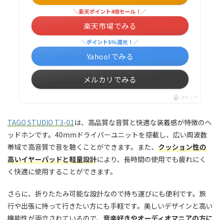
＼楽天ポイント4倍セール！／
楽天市場でみる
＼ポイント5%還元！／
Yahoo!でみる
メルカリでみる
ポチップ
TAGO STUDIO T3-01
は、高品質な音質と快適な装着感が特徴のヘ
ッドホンです。40mmドライバーユニットを搭載し、広い周波数
帯域で高音質で音を聴くことができます。また、
クッション性の
高いイヤーパッドと軽量設計
により、長時間の使用でも疲れにく
く快適に使用することができます。
さらに、折りたたみ可能な設計なので持ち運びにも便利です。旅
行や出張に持って行きたい方にも手軽です。美しいデザインと高い
機能性が両立されているので、
音楽好きやオーディオマニアの方に