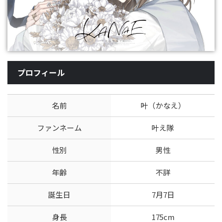
プロフィール
名前
叶（かなえ）
ファンネーム
叶え隊
性別
男性
年齢
不詳
誕生日
7月7日
身長
175cm