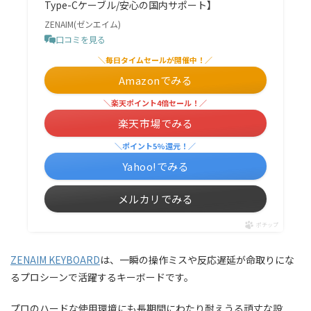
Type-Cケーブル/安心の国内サポート】
ZENAIM(ゼンエイム)
口コミを見る
＼毎日タイムセールが開催中！／
Amazonでみる
＼楽天ポイント4倍セール！／
楽天市場でみる
＼ポイント5%還元！／
Yahoo!でみる
メルカリでみる
ポチップ
ZENAIM KEYBOARD
は、一瞬の操作ミスや反応遅延が命取りにな
るプロシーンで活躍するキーボードです。
プロのハードな使用環境にも長期間にわたり耐えうる頑丈な設