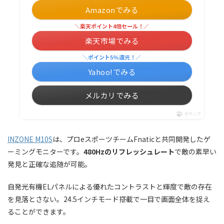
Amazonでみる
＼楽天ポイント4倍セール！／
楽天市場でみる
＼ポイント5%還元！／
Yahoo!でみる
メルカリでみる
ポチップ
INZONE M10S
は、プロeスポーツチームFnaticと共同開発したゲ
ーミングモニターです。
480Hzのリフレッシュレート
で敵の素早い
発見と正確な追随が可能。
自発光有機ELパネルによる優れたコントラストと輝度で敵の存在
を見落とさない。24.5インチモード搭載で一目で画面全体を捉え
ることができます。