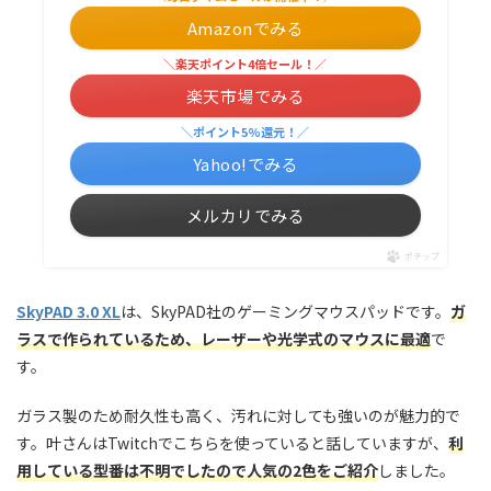
Amazonでみる
＼楽天ポイント4倍セール！／
楽天市場でみる
＼ポイント5%還元！／
Yahoo!でみる
メルカリでみる
ポチップ
SkyPAD 3.0 XL
は、SkyPAD社のゲーミングマウスパッドです。
ガ
ラスで作られているため、レーザーや光学式のマウスに最適
で
す。
ガラス製のため耐久性も高く、汚れに対しても強いのが魅力的で
す。叶さんはTwitchでこちらを使っていると話していますが、
利
用している型番は不明でしたので人気の2色をご紹介
しました。