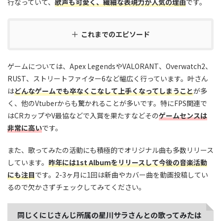
行なっていて、
歌声も可愛く、繊細な表現力が人気の理由
です。
これまでのエピソード
ゲームについては、Apex LegendsやVALORANT、Overwatch2、
RUST、ストリートファイター6など幅広く行っています。叶さん
は
どんなゲームでも卒なくこなして上手くなってしまうこと
が多
く、他のVtuberからも驚かれることが多いです。特にFPS関連で
はCRカップやV最協などで入賞を果たすなどその
ゲームセンスは
非常に高い
です。
また、歌ってみたの活動にも積極的でオリジナル曲も多数リリース
しています。
昨年には1st Albumをリリースして今後の音楽活動
にも注目
です。2-3ヶ月に1回は新曲やカバー曲を動画投稿してい
るので欠かさずチェックしてみてください。
同じくにじさんじ所属の星川サラさんとの歌ってみたは