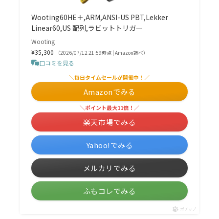
Wooting60HE＋,ARM,ANSI-US PBT,Lekker
Linear60,US 配列,ラビットトリガー
Wooting
¥35,300
（2026/07/12 21:59時点 | Amazon調べ）
口コミを見る
＼毎日タイムセールが開催中！／
Amazonでみる
＼ポイント最大11倍！／
楽天市場でみる
Yahoo!でみる
メルカリでみる
ふもコレでみる
ポチップ