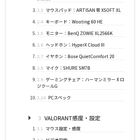
2.3
マウスパッド：ARTISAN 零 XSOFT XL
2.4
キーボード：Wooting 60 HE
2.5
モニター：BenQ ZOWIE XL2566K
2.6
ヘッドホン：HyperX Cloud III
2.7
イヤホン：Bose QuietComfort 20
2.8
マイク：SHURE SM7B
2.9
ゲーミングチェア：ハーマンミラー X ロ
ジクールG
2.10
PCスペック
3
VALORANT感度・設定
3.1
マウス設定・感度