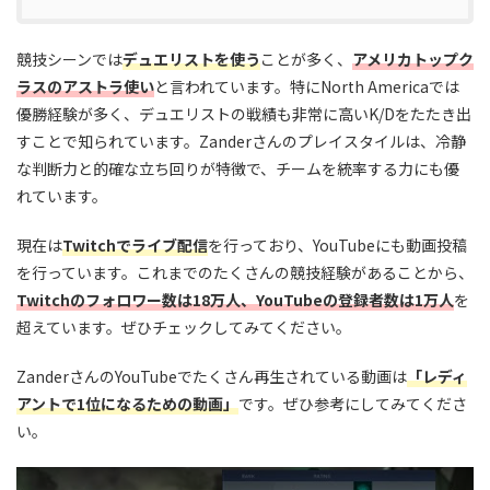
競技シーンでは
デュエリストを使う
ことが多く、
アメリカトップク
ラスのアストラ使い
と言われています。特にNorth Americaでは
優勝経験が多く、デュエリストの戦績も非常に高いK/Dをたたき出
すことで知られています。Zanderさんのプレイスタイルは、冷静
な判断力と的確な立ち回りが特徴で、チームを統率する力にも優
れています。
現在は
Twitchでライブ配信
を行っており、YouTubeにも動画投稿
を行っています。これまでのたくさんの競技経験があることから、
Twitchのフォロワー数は18万人、YouTubeの登録者数は1万人
を
超えています。ぜひチェックしてみてください。
ZanderさんのYouTubeでたくさん再生されている動画は
「レディ
アントで1位になるための動画」
です。ぜひ参考にしてみてくださ
い。