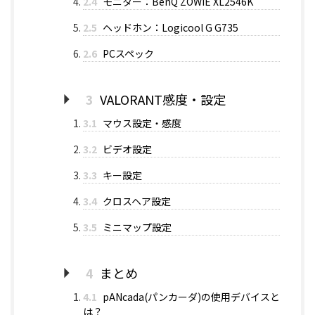
2.4
モニター：BenQ ZOWIE XL2546K
2.5
ヘッドホン：Logicool G G735
2.6
PCスペック
3
VALORANT感度・設定
3.1
マウス設定・感度
3.2
ビデオ設定
3.3
キー設定
3.4
クロスヘア設定
3.5
ミニマップ設定
4
まとめ
4.1
pANcada(パンカーダ)の使用デバイスと
は？