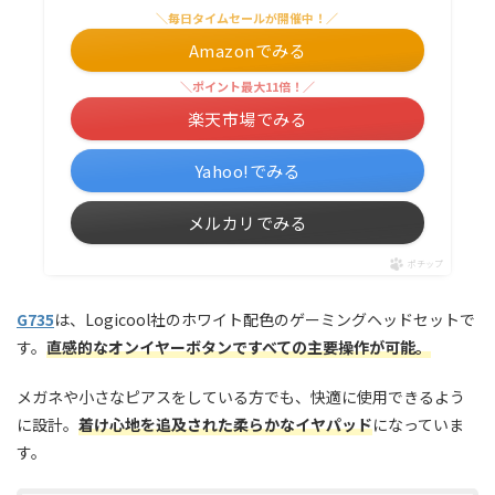
＼毎日タイムセールが開催中！／
Amazonでみる
＼ポイント最大11倍！／
楽天市場でみる
Yahoo!でみる
メルカリでみる
ポチップ
G735
は、Logicool社のホワイト配色のゲーミングヘッドセットで
す。
直感的なオンイヤーボタンですべての主要操作が可能。
メガネや小さなピアスをしている方でも、快適に使用できるよう
に設計。
着け心地を追及された柔らかなイヤパッド
になっていま
す。