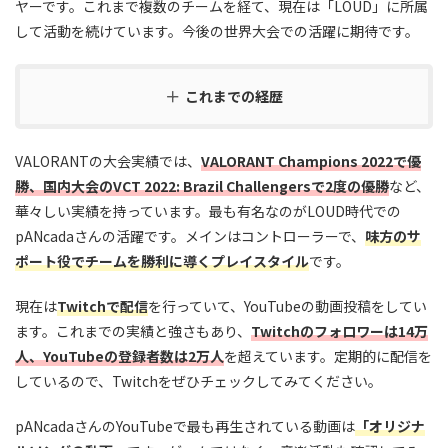
ヤーです。これまで複数のチームを経て、現在は「LOUD」に所属
して活動を続けています。今後の世界大会での活躍に期待です。
これまでの経歴
VALORANTの大会実績では、
VALORANT Champions 2022で優
勝、国内大会のVCT 2022: Brazil Challengersで2度の優勝
など、
華々しい実績を持っています。最も有名なのがLOUD時代での
pANcadaさんの活躍です。メインはコントローラーで、
味方のサ
ポート役でチームを勝利に導くプレイスタイル
です。
現在は
Twitchで配信
を行っていて、YouTubeの動画投稿をしてい
ます。これまでの実績と強さもあり、
Twitchのフォロワーは14万
人
、YouTubeの登録者数は2万人
を超えています。定期的に配信を
しているので、Twitchをぜひチェックしてみてください。
pANcadaさんのYouTubeで最も再生されている動画は
「オリジナ