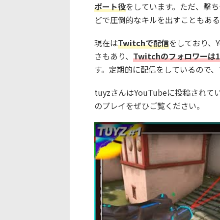
ポート役
をしています。ただ、撃ち
どで圧倒的なキルを出すこともある
現在は
Twitchで配信
をしており、Y
さもあり、
Twitchのフォロワーは
す。定期的に配信をしているので、T
tuyzさんはYouTubeに投稿され
のプレイをぜひご覧ください。
この動画を YouTube で視聴