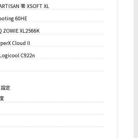
ISAN 零 XSOFT XL
ing 60HE
OWIE XL2566K
X Cloud II
icool C922n
・設定
度