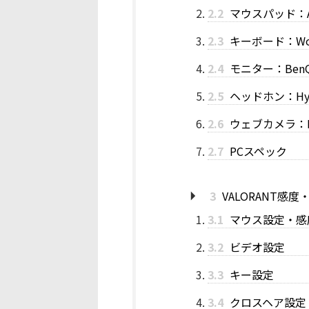
2.2
マウスパッド：ART
2.3
キーボード：Woot
2.4
モニター：BenQ Z
2.5
ヘッドホン：Hyper
2.6
ウェブカメラ：Log
2.7
PCスペック
3
VALORANT感度
3.1
マウス設定・感
3.2
ビデオ設定
3.3
キー設定
3.4
クロスヘア設定