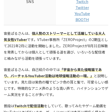
SNS
Twitch
Twitter
YouTube
BOOTH
宙星ぱるさんは、
個人勢のストリーマーとして活躍している大人
気女性VTuber
です。VTuber事務所「ZEROProject」の2期生とし
て2021年2月に活動を開始しました。ZEROProjectが8月31日解散
を発表してからは個人として頑張る道を選び、いろいろな配信者
と絡みながら活動を頑張っています。
宙星ぱるさんは、自己紹介の中では
「宇宙から来た侵略猫であ
り、バーチャルYouTuber活動は地球侵略活動の一環。」
と説明し
ています。見た目は紫色の瞳でピンク色の耳と髪で、可愛らしい感
じです。特徴的なアニメ声のような高い声で、ハイテンションでゲ
ーム実況をすることが多いです。
普段は
Twitchで配信活動
をしていて、歌ってみたやゲーム動画を