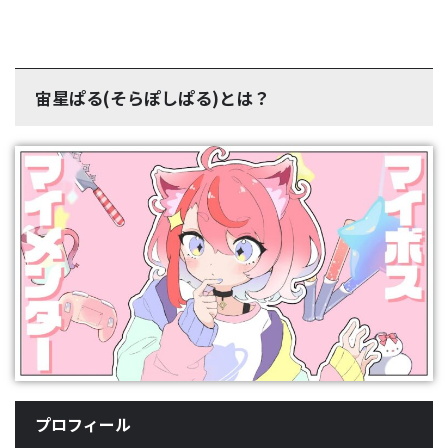
宙星ぱる(そらぽしぱる)とは？
プロフィール