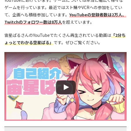
YouTubeにあげています。ゲームについては本当に幅広く様々な
ゲームを行っています。最近ではスト鯖やVCRへの参加をしてい
て、企画へも積極参加しています。
YouTubeの登録者数は2万人、
Twitchのフォロワー数は8万人
を超えています。
宙星ぱるさんのYouTubeでたくさん再生されている動画は
「
2分ち
ょっとでわかる空星ぱる」
です。ぜひご覧ください。
この動画を YouTube で視聴