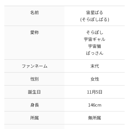
名前
宙星ぱる
(そらぽしぱる)
愛称
そらぽし
宇宙ギャル
宇宙猫
ぱっさん
ファンネーム
末代
性別
女性
誕生日
11月5日
身長
146cm
所属
無所属