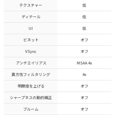
テクスチャー
低
ディテール
低
UI
低
ビネット
オフ
VSync
オフ
アンチエイリアス
MSAA 4x
異方性フィルタリング
4x
明瞭度を上げる
オフ
シャープネスの動的補正
オフ
ブルーム
オフ