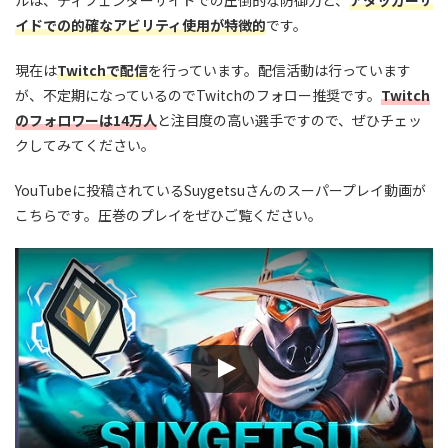
ルは、ディフェンダーサイドでの圧倒的な防御力と、
アタッカーサ
イドでの的確なアビリティ使用が特徴的
です。
現在は
Twitchで配信
を行っています。配信活動は行っています
が、不定期になっているのでTwitchのフォロー推奨です。
Twitch
のフォロワーは14万人
と注目度の高い選手ですので、ぜひチェッ
クしてみてください。
YouTubeに投稿されているSuygetsuさんのスーパープレイ動画が
こちらです。圧巻のプレイをぜひご覧ください。
この動画を YouTube で視聴