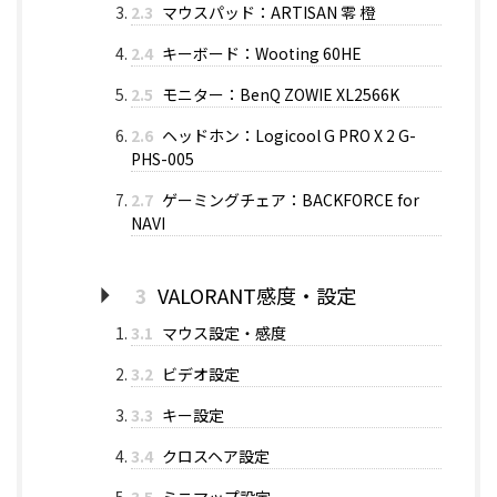
2.3
マウスパッド：ARTISAN 零 橙
2.4
キーボード：Wooting 60HE
2.5
モニター：BenQ ZOWIE XL2566K
2.6
ヘッドホン：Logicool G PRO X 2 G-
PHS-005
2.7
ゲーミングチェア：BACKFORCE for
NAVI
3
VALORANT感度・設定
3.1
マウス設定・感度
3.2
ビデオ設定
3.3
キー設定
3.4
クロスヘア設定