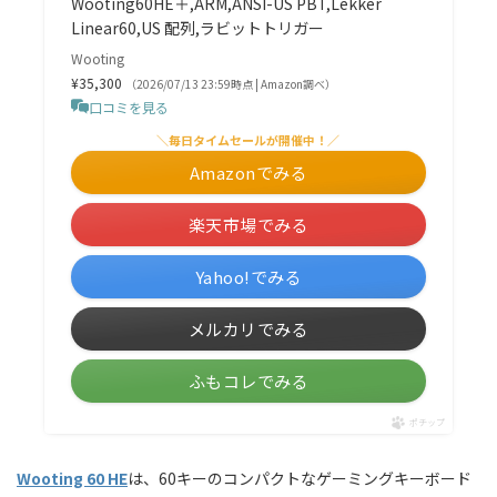
Wooting60HE＋,ARM,ANSI-US PBT,Lekker
Linear60,US 配列,ラビットトリガー
Wooting
¥35,300
（2026/07/13 23:59時点 | Amazon調べ）
口コミを見る
＼毎日タイムセールが開催中！／
Amazonでみる
楽天市場でみる
Yahoo!でみる
メルカリでみる
ふもコレでみる
ポチップ
Wooting 60 HE
は、60キーのコンパクトなゲーミングキーボード