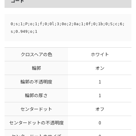
コード
0;s;1;P;o;1;f;0;0l;3;0o;2;0a;1;0f;0;1b;0;S;c;6;
s;0.949;o;1
クロスヘアの色
ホワイト
輪郭
オン
輪郭の不透明度
1
輪郭の厚さ
1
センタードット
オフ
センタードットの不透明度
0