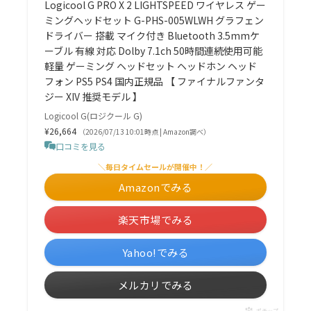
Logicool G PRO X 2 LIGHTSPEED ワイヤレス ゲー
ミングヘッドセット G-PHS-005WLWH グラフェン
ドライバー 搭載 マイク付き Bluetooth 3.5mmケ
ーブル 有線 対応 Dolby 7.1ch 50時間連続使用可能
軽量 ゲーミング ヘッドセット ヘッドホン ヘッド
フォン PS5 PS4 国内正規品 【 ファイナルファンタ
ジー XIV 推奨モデル 】
Logicool G(ロジクール G)
¥26,664
（2026/07/13 10:01時点 | Amazon調べ）
口コミを見る
＼毎日タイムセールが開催中！／
Amazonでみる
楽天市場でみる
Yahoo!でみる
メルカリでみる
ポチップ