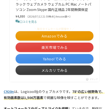
ラック ウェブカメラ ウェブカム PC Mac ノートパ
ソコン Zoom Skype 国内正規品 2年間無償保証
¥4,880
（2026/07/12 21:59時点 | Amazon調べ）
口コミを見る
＼毎日タイムセールが開催中！／
Amazonでみる
楽天市場でみる
Yahoo!でみる
メルカリでみる
ポチップ
C920n
は、Logicool社のウェブカメラです。
78°の広い視野角で、
有効画素数は1,500万画素
で綺麗な映像を映すことができます。
オートフォーカスやデュアルマイクを搭載
しているので、配信だ