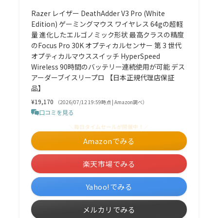
Razer レイザー DeathAdder V3 Pro (White
Edition) ゲーミングマウス ワイヤレス 64gの超軽
量 進化したエルゴノミック形状 最高クラスの精度
のFocus Pro 30K オプティカルセンサー 第 3 世代
オプティカルマウススイッチ HyperSpeed
Wireless 90時間のバッテリー連続使用が可能 デス
アーダーブイスリープロ 【日本正規代理店保証
品】
¥19,170
（2026/07/12 19:59時点 | Amazon調べ）
口コミを見る
＼毎日タイムセールが開催中！／
Amazonでみる
楽天市場でみる
Yahoo!でみる
メルカリでみる