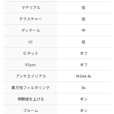
マテリアル
低
テクスチャー
低
ディテール
中
UI
低
ビネット
オフ
VSync
オフ
アンチエイリアス
MSAA 4x
異方性フィルタリング
8x
明瞭度を上げる
オン
ブルーム
オン