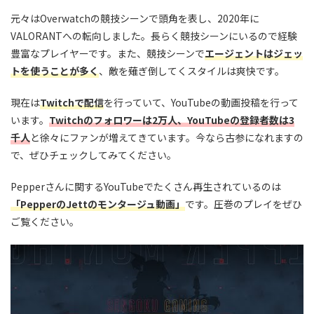
元々はOverwatchの競技シーンで頭角を表し、2020年に
VALORANTへの転向しました。長らく競技シーンにいるので経験
豊富なプレイヤーです。また、競技シーンで
エージェントはジェッ
トを使うことが多く
、敵を薙ぎ倒してくスタイルは爽快です。
現在は
Twitchで配信
を行っていて、YouTubeの動画投稿を行って
います。
Twitchのフォロワーは2万人、YouTubeの登録者数は3
千人
と徐々にファンが増えてきています。今なら古参になれますの
で、ぜひチェックしてみてください。
Pepperさんに関するYouTubeでたくさん再生されているのは
「PepperのJettのモンタージュ動画」
です。圧巻のプレイをぜひ
ご覧ください。
この動画を YouTube で視聴