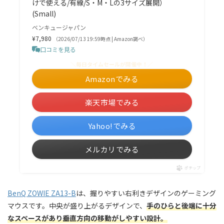
けで使える/有線/S・M・Lの3サイズ展開）
(Small)
ベンキュージャパン
¥7,980
（2026/07/13 19:59時点 | Amazon調べ）
口コミを見る
＼毎日タイムセールが開催中！／
Amazonでみる
楽天市場でみる
Yahoo!でみる
メルカリでみる
ポチップ
BenQ ZOWIE ZA13-B
は、握りやすい右利きデザインのゲーミング
マウスです。中央が盛り上がるデザインで、
手のひらと後端に十分
なスペースがあり垂直方向の移動がしやすい設計。