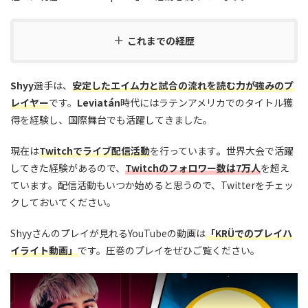
これまでの経歴
Shyy
選手は、
安定したエイム力と試合の流れを読む力が強みのプ
レイヤー
です。
Leviatán
時代にはラテンアメリカでのタイトル獲
得を経験し、国際舞台でも活躍してきました。
現在は
Twitchでライブ配信活動
を行っています
。
世界大会で活躍
してきた経験があるので、
Twitchのフォロワー数は7万人
を超え
ています。配信活動もいつか始めると思うので、Twitterをチェッ
クしておいてください。
Shyyさんのプレイが見れるYouTubeの動画は
「KRÜでのプレイハ
イライト動画」
です。圧巻のプレイをぜひご覧ください。
この動画を YouTube で視聴